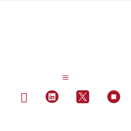



